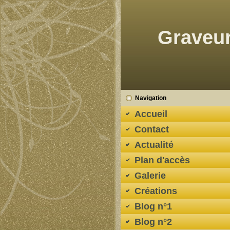
Graveur
Navigation
Accueil
Contact
Actualité
Plan d'accès
Galerie
Créations
Blog n°1
Blog n°2