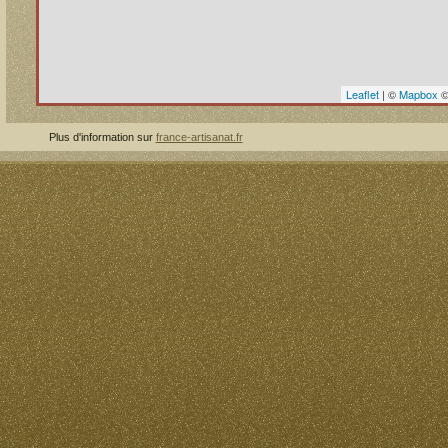
Leaflet
| ©
Mapbox
Plus d'information sur
france-artisanat.fr