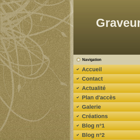
Graveur
Navigation
Accueil
Contact
Actualité
Plan d'accès
Galerie
Créations
Blog n°1
Blog n°2