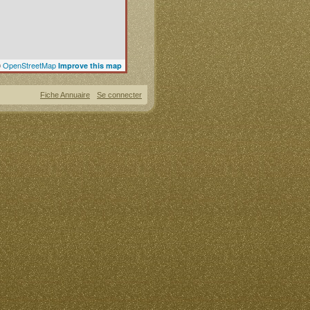
©
OpenStreetMap
Improve this map
Fiche Annuaire
Se connecter