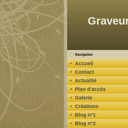
Graveur
Navigation
Accueil
Contact
Actualité
Plan d'accès
Galerie
Créations
Blog n°1
Blog n°2