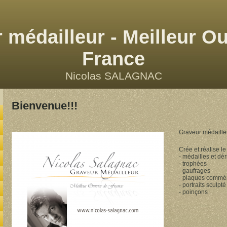
 médailleur - Meilleur Ou
France
Nicolas SALAGNAC
Bienvenue!!!
Graveur médailleu
Crée et réalise l
- médailles et dér
- trophées
- gaufrages
- plaques commé
- portraits sculpté
- poinçons