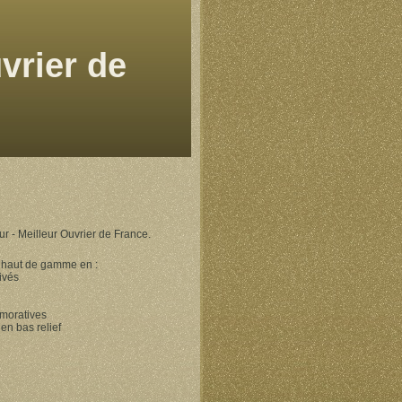
vrier de
r - Meilleur Ouvrier de France.
e haut de gamme en :
ivés
moratives
 en bas relief